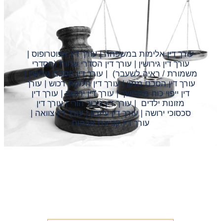
עורך דין אלימות במשפחה | עורך דין אפוטרופוס |
עורך דין גירושין | עורך דין הסדרי שהות (הסדרי
משמורת / ראיה לשעבר) | עורך דין הסכם גירושין |
עורך דין הסכם ממון | עורך דין חלוקת רכוש | עורך
דין ייפוי כוח מתמשך | עורך דין ירושה | עורך דין
מזונות ילדים | עורך דין ניכור הורי | עורך דין
סכסוכי ירושה | עורך דין עיזבון | עורך דין צוואה |
עורך דין קביעת אבהות