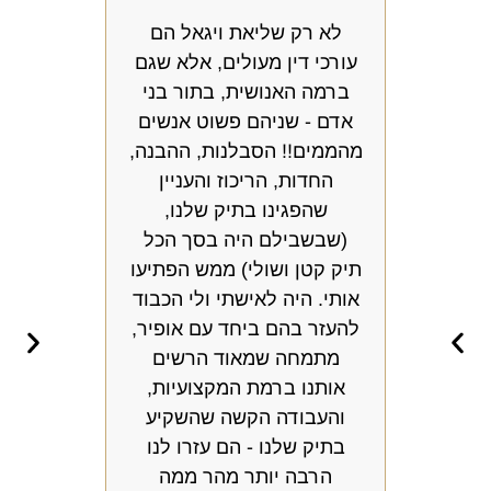
לא רק שליאת ויגאל הם
כשא
עורכי דין מעולים, אלא שגם
מחפ
ברמה האנושית, בתור בני
ח
אדם - שניהם פשוט אנשים
ואנו
מהממים!! הסבלנות, ההבנה,
מ
החדות, הריכוז והעניין
שת
שהפגינו בתיק שלנו,
משרד
(שבשבילם היה בסך הכל
מהמ
תיק קטן ושולי) ממש הפתיעו
שיר
אותי. היה לאישתי ולי הכבוד
הדר
להעזר בהם ביחד עם אופיר,
וחבר
מתמחה שמאוד הרשים
אב
אותנו ברמת המקצועיות,
והעבודה הקשה שהשקיע
בתיק שלנו - הם עזרו לנו
הרבה יותר מהר ממה