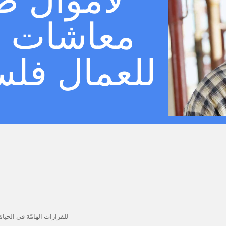
لاموال ص
معاشات ا
للعمال فل
للقرارات الهامّة في الحياة.