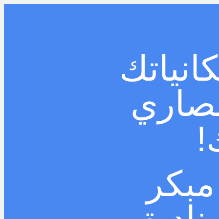
انياتك
مصاري
!
بكر