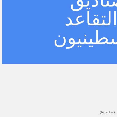
ناديق
لتقاعد
سطينيون
 (وما بعدها).