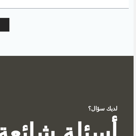
لديك سؤال؟
أسئلة شائعة