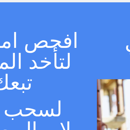
افحص
امك
لتأخد ال
تبعك
لسحب م