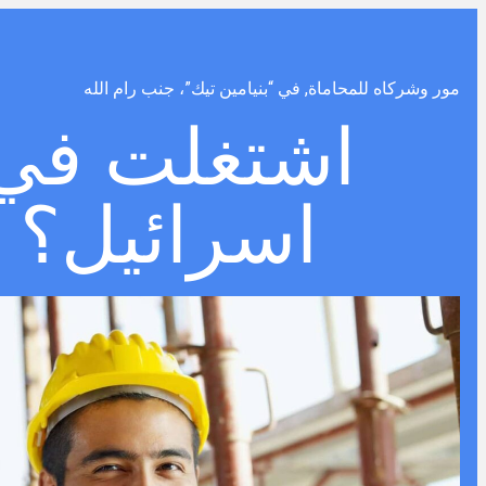
مور وشركاه للمحاماة, في “بنيامين تيك”، جنب رام الله
اشتغلت في
اسرائيل؟