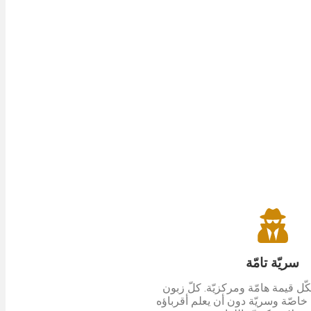
سريّة تامّة
كّل قيمة هامّة ومركزيّة. كلّ زبون
اصّة وسريّة دون أن يعلم أقرباؤه