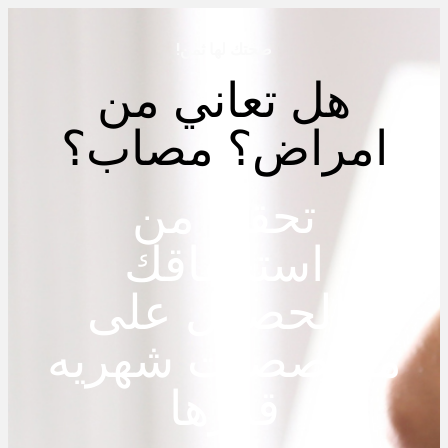
صحتك لها ثمن!
هل تعاني من
امراض؟ مصاب؟
تحقق من
استحقاقك
بالحصول على
مخاصصات شهريه
قدرها