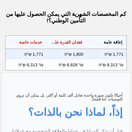
كم المخصصات الشهرية التي يمكن الحصول عليها من
التأمين الوطني؟!
إعاقة عامة
فقدان القدرة على العمل - (يعتمد على الراتب)
خدمات خاصة
1,771 ש"ח
1,800 ש"ח
1,771 ש"ח
עד 8,313 ש"ח
עד 8,828 ש"ח
עד 8,313 ש"ח
أحيانًا تكون صورة واحدة تعادل ألف كلمة أو أكثر، بل يمكن أن تروي
التوصيات عنا قصتنا.
إذاً، لماذا نحن بالذات؟
قبل أن نذكر المزايا في عملنا والعلاقة الشخصية مع عملائنا،