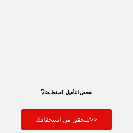
اهمال
طبي
لفحص التأهيل، اضغط هنا👇
<<للتحقق من استحقاقك