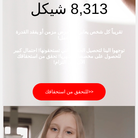
8,313 شيكل
تقريباً كل شخص يعاني من مرض مزمن أو يفقد القدرة
على العمل!
توجهوا الينا لتحصيل الحقوق التي تستحقونها! احتمال كبير
للحصول على مخصصات
شهريا! تحقق من استحقاقك
الآن دون التزام!
<<للتحقق من استحقاقك