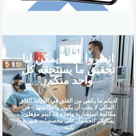
قصص عملائنا
انظروا كيف يمكن لنا
تحقيق ما يستحقه كل
واحد منكم.
لديكم ما يكفي من القلق في الحياة! القلق
المالي لا يجب أن يكون واحدًا منها – في
مكالمة استشارية واحدة إذا كنتم مؤهلين،
يمكنكم الحصول على مخصصات شهرية
ثابتة.