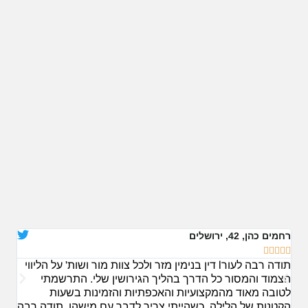
רחמים כהן, 42, ירושלים





תודה רבה לעורl דין בנימין מזר ולכל צוות מור ושות' על הליווי
תודה
הצמוד והמסור כל הדרך בהליך הגירושין שלי. התרשמתי
הקש
לטובה מאוד מהמקצועיות והאכפתיות והזמינות בשעות
טוב
הקטנות של הלילה, כשהייתי צריך לדבר עם מישהו. תודה רבה
להוב