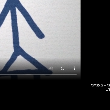
 – בענייני
..