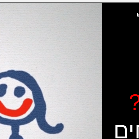
!
?
ים