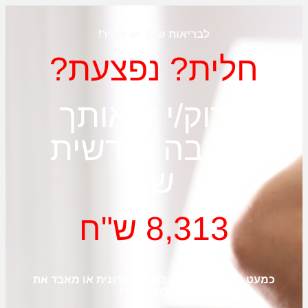
לבריאות שלך יש מחיר!
חלית? נפצעת?
בדוק/י זכאותך
לקצבה חודשית
של
8,313 ש"ח
כמעט כל אדם 3 חולה במחלה כרונית או מאבד את
היכולת לעבוד!