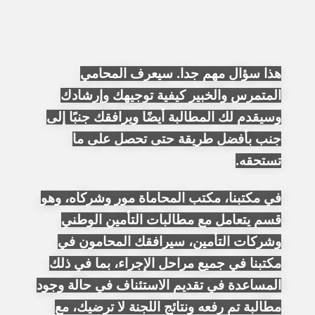
هذا سؤال مهم جدا. سيعرف المحامي
المتمرس والخبير كيفية توجيهك وإرشادك
وسيقدم لك المطالبة أيضًا ويرافقك جنبًا إلى
جنب بأفضل طريقة حتى تحصل على ما
تستحقه.
في مكتبنا، مكتب المحاماة مور وشركاه، وهو
قسم يتعامل مع مطالبات التأمين الوطني
وشركات التأمين، سيرافقك المحامون في
مكتبنا في جميع مراحل الإجراء، بما في ذلك
المساعدة في تقديم الاستئناف في حالة وجود
مطالبة تم رفعه ونتائج اللجنة لا ترضيك، مع