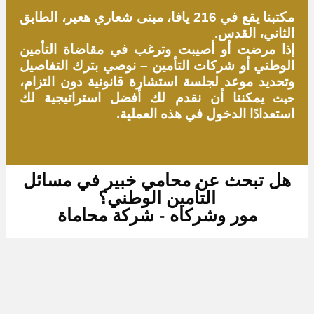
مكتبنا يقع في 216 يافا، مبنى شعاري هعير، الطابق
الثاني، القدس.
إذا مرضت أو أصيبت وترغب في مقاضاة التأمين
الوطني أو شركات التأمين – نوصي بترك التفاصيل
وتحديد موعد لجلسة استشارة قانونية دون التزام،
يمكننا أن نقدم لك أفضل استراتيجية لك
حيث
استعدادًا الدخول في هذه العملية.
هل تبحث عن محامي خبير في مسائل
التأمين الوطني؟
مور وشركاه - شركة محاماة