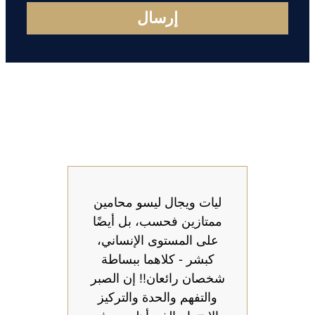
إرسال
ليات ويجال ليسو محامين
عندم
ممتازين فحسب، بل أيضًا
تبح
على المستوى الإنساني،
وال
كبشر - كلاهما ببساطة
شخصان رائعان!! إن الصبر
ف
والتفهم والحدة والتركيز
للمح