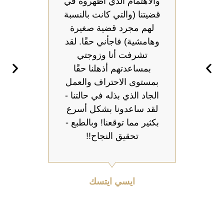
والاهتمام الذي أظهروه في
وص
قضيتنا (والتي كانت بالنسبة
مكت
لهم مجرد قضية صغيرة
يض
وهامشية) فاجأني حقًا. لقد
الأول
تشرفت أنا وزوجتي
المم
بمساعدتهم أذهلنا حقًا
طول 
بمستوى الاحتراف والعمل
طبي
الجاد الذي بذله في حالتنا -
ال
لقد ساعدونا بشكل أسرع
أفي
بكثير مما توقعنا! وبالطبع -
تحقيق النجاح!!
ايسي ايتسك