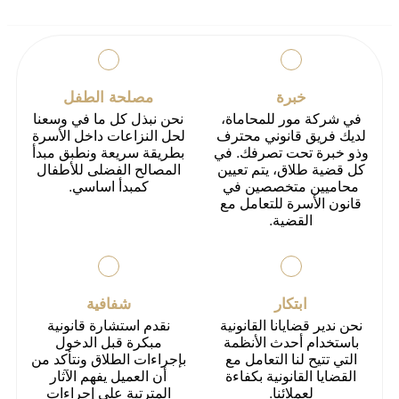
خبرة
مصلحة الطفل
في شركة مور للمحاماة،
نحن نبذل كل ما في وسعنا
لديك فريق قانوني محترف
لحل النزاعات داخل الأسرة
وذو خبرة تحت تصرفك. في
بطريقة سريعة ونطبق مبدأ
كل قضية طلاق، يتم تعيين
المصالح الفضلى للأطفال
محاميين متخصصين في
كمبدأ اساسي.
قانون الأسرة للتعامل مع
القضية.
ابتكار
شفافية
نحن ندير قضايانا القانونية
نقدم استشارة قانونية
باستخدام أحدث الأنظمة
مبكرة قبل الدخول
التي تتيح لنا التعامل مع
بإجراءات الطلاق ونتأكد من
القضايا القانونية بكفاءة
أن العميل يفهم الآثار
لعملائنا.
المترتبة على إجراءات